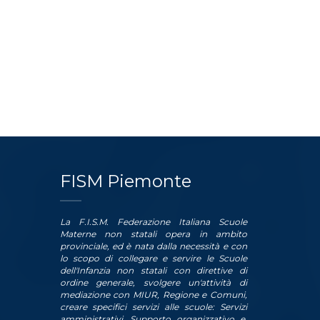
FISM Piemonte
La F.I.S.M. Federazione Italiana Scuole
Materne non statali opera in ambito
provinciale, ed è nata dalla necessità e con
lo scopo di collegare e servire le Scuole
dell'Infanzia non statali con direttive di
ordine generale, svolgere un'attività di
mediazione con MIUR, Regione e Comuni,
creare specifici servizi alle scuole: Servizi
amministrativi, Supporto organizzativo e