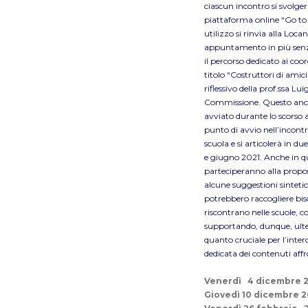
ciascun incontro si svolger
piattaforma online “Go to M
utilizzo si rinvia alla Lo
appuntamento in più senza
il percorso dedicato ai coo
titolo “Costruttori di ami
riflessivo della prof.ssa L
Commissione. Questo anche
avviato durante lo scorso 
punto di avvio nell’incontr
scuola e si articolerà in du
e giugno 2021. Anche in que
parteciperanno alla propo
alcune suggestioni sintetic
potrebbero raccogliere bisog
riscontrano nelle scuole, 
supportando, dunque, ulter
quanto cruciale per l’inte
dedicata dei contenuti affr
Venerdì 4 dicembre 20
Giovedì 10 dicembre 2