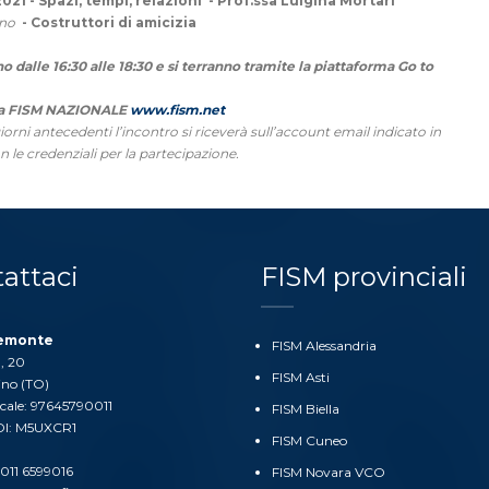
21 - Spazi, tempi, relazioni - Prof.ssa Luigina Mortari
ugno
- Costruttori di amicizia
no dalle 16:30 alle 18:30 e si terranno tramite la piattaforma Go to
lla FISM NAZIONALE
www.fism.net
giorni antecedenti l’incontro si riceverà sull’account email indicato in
con le credenziali per la partecipazione.
attaci
FISM provinciali
iemonte
FISM Alessandria
, 20
FISM Asti
ino (TO)
scale: 97645790011
FISM Biella
DI: M5UXCR1
FISM Cuneo
011 6599016
FISM Novara VCO