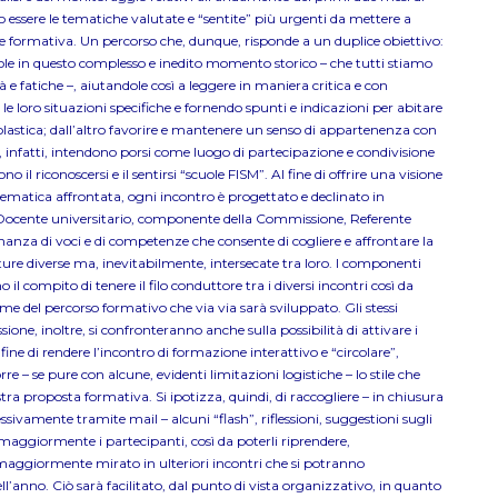
ano essere le tematiche valutate e “sentite” più urgenti da mettere a
ve formativa. Un percorso che, dunque, risponde a un duplice obiettivo:
uole in questo complesso e inedito momento storico – che tutti stiamo
à e fatiche –, aiutandole così a leggere in maniera critica e con
 loro situazioni specifiche e fornendo spunti e indicazioni per abitare
olastica; dall’altro favorire e mantenere un senso di appartenenza con
i, infatti, intendono porsi come luogo di partecipazione e condivisione
 il riconoscersi e il sentirsi “scuole FISM”. Al fine di offrire una visione
tematica affrontata, ogni incontro è progettato e declinato in
: Docente universitario, componente della Commissione, Referente
rnanza di voci e di competenze che consente di cogliere e affrontare la
ure diverse ma, inevitabilmente, intersecate tra loro. I componenti
l compito di tenere il filo conduttore tra i diversi incontri così da
eme del percorso formativo che via via sarà sviluppato. Gli stessi
ne, inoltre, si confronteranno anche sulla possibilità di attivare i
fine di rendere l’incontro di formazione interattivo e “circolare”,
e – se pure con alcune, evidenti limitazioni logistiche – lo stile che
ra proposta formativa. Si ipotizza, quindi, di raccogliere – in chiusura
ssivamente tramite mail – alcuni “flash”, riflessioni, suggestioni sugli
maggiormente i partecipanti, così da poterli riprendere,
ggiormente mirato in ulteriori incontri che si potranno
ll’anno. Ciò sarà facilitato, dal punto di vista organizzativo, in quanto