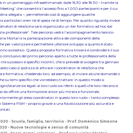
à in un pomeriggio infrasettimanale, dalle 16:30 alle 18:30 – tramite la
eeting” che consentirà l’accesso fino a 1.000 partecipanti e per il cui
candina allegata –, permettendo così di aggiungere qualche
 particolari oneri né di spesa né di tempo. Per quanto riguarda invece
rdinatori di rete/zona sarà organizzato un iter formativo ad hoc dal
cizia professionale”. Tale percorso vedrà l’accompagnamento teorico-
uigina Mortari e la partecipazione attiva dei componenti della
 per valorizzare e permettere ulteriore sviluppo a quanto è stato
anno scolastico. Questa proposta formativa troverà e condividerà il suo
o conclusivo del primo percorso aperto a tutte le professionalità della
e-tre successivi e specifici incontri, che si prevede di svolgere tra gennaio
sto caso si ipotizza di attivare i coordinatori di rete/zona che
sta formativa, chiedendo loro, ad esempio, di inviare alcune domande o
he su temi specifici che vorrebbero trattare. In questo modo si
ni/istanze sia legati al loro ruolo sia riferiti a quelli che loro rilevano e
così da offrire una formazione ancor più mirata e funzionale;
iormente gli stessi coordinatori in questo loro ruolo – tanto complesso
ro Sistema FISM – proprio grazie a una focalizzazione più accurata e
ontati.
20 - Scuola, famiglia, territorio - Prof. Domenico Simeone
020 - Nuove tecnologie e senso di comunità