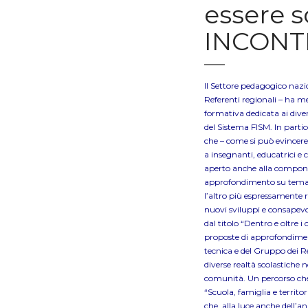
essere s
INCON
Il Settore pedagogico nazi
Referenti regionali – ha 
formativa dedicata ai divers
del Sistema FISM. In parti
che – come si può evincere 
a insegnanti, educatrici e 
aperto anche alla componen
approfondimento su temati
l’altro più espressamente
nuovi sviluppi e consapevol
dal titolo “Dentro e oltre i
proposte di approfondimen
tecnica e del Gruppo dei Ref
diverse realtà scolastiche no
comunità. Un percorso che s
“Scuola, famiglia e territo
che, alla luce anche dell’a