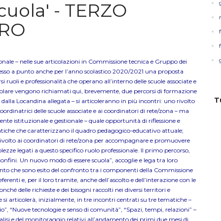
cuola' - TERZO
TRO
onale – nelle sue articolazioni in Commissione tecnica e Gruppo dei
messo a punto anche per l’anno scolastico 2020/2021 una proposta
i ruoli e professionalità che operano all’interno delle scuole associate e
colare vengono richiamati qui, brevemente, due percorsi di formazione
T
dalla Locandina allegata – si articoleranno in più incontri: uno rivolto
coordinatrici delle scuole associate e ai coordinatori di rete/zona – ma
te istituzionale e gestionale – quale opportunità di riflessione e
che che caratterizzano il quadro pedagogico-educativo attuale;
 rivolto ai coordinatori di rete/zona per accompagnare e promuovere
ezze legati a questo specifico ruolo professionale. Il primo percorso,
 confini. Un nuovo modo di essere scuola”, accoglie e lega tra loro
to che sono esito del confronto tra i componenti della Commissione
erenti e, per il loro tramite, anche dell’ascolto e dell’interazione con le
nché delle richieste e dei bisogni raccolti nei diversi territori e
i articolerà, inizialmente, in tre incontri centrati su tre tematiche –
rio”, “Nuove tecnologie e senso di comunità”, “Spazi, tempi, relazioni” –
nalisi e del monitoraggio relativi all’andamento dei primi due mesi di