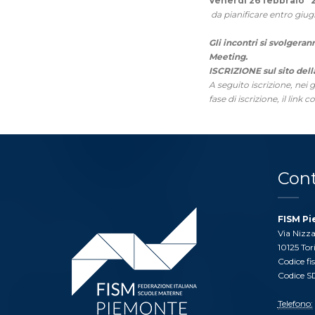
Venerdì 26 febbraio 20
da pianificare entro gi
Gli incontri si svolgeran
Meeting.
ISCRIZIONE sul sito de
A seguito iscrizione, nei 
fase di iscrizione, il link 
Cont
FISM P
Via Nizza
10125 Tor
Codice fi
Codice S
Telefono: