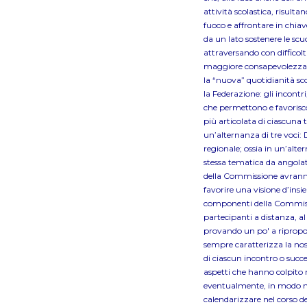
attività scolastica, risult
fuoco e affrontare in chia
da un lato sostenere le sc
attraversando con difficolt
maggiore consapevolezza le
la “nuova” quotidianità sc
la Federazione: gli incontr
che permettono e favoriscono
più articolata di ciascuna 
un’alternanza di tre voci
regionale; ossia in un’alte
stessa tematica da angolat
della Commissione avranno i
favorire una visione d’insi
componenti della Commissio
partecipanti a distanza, al 
provando un po' a riproporr
sempre caratterizza la nost
di ciascun incontro o succe
aspetti che hanno colpito 
eventualmente, in modo ma
calendarizzare nel corso de