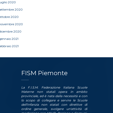
luglio 2020
settembre 2020
ottobre 2020
novembre 2020
dicembre 2020
gennaio 2021
febbraio 2021
FISM Piemonte
La F.I.S.M. Federazione Italiana Scuole
Materne non statali opera in ambito
provinciale, ed è nata dalla necessità e con
lo scopo di collegare e servire le Scuole
dell'Infanzia non statali con direttive di
ordine generale, svolgere un'attività di