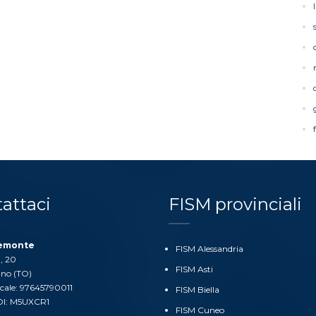
attaci
FISM provinciali
iemonte
FISM Alessandria
, 20
FISM Asti
ino (TO)
scale: 97645790011
FISM Biella
DI: M5UXCR1
FISM Cuneo