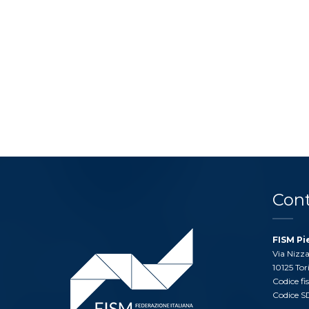
Cont
FISM P
Via Nizza
10125 Tor
Codice fi
Codice S